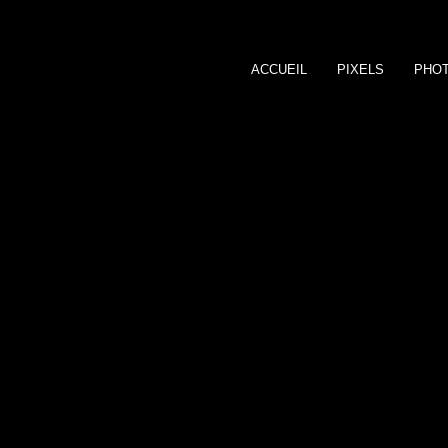
ACCUEIL
PIXELS
PHO
Irina YANIKOV
Photographie
Images numériqu
Design